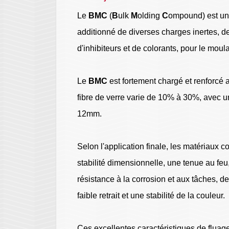
Le
BMC
(
B
ulk
M
olding
C
ompound) est un
additionné de diverses charges inertes, de 
d'inhibiteurs et de colorants, pour le mou
Le
BMC
est fortement chargé et renforcé a
fibre de verre varie de 10% à 30%, avec 
12mm.
Selon l'application finale, les matériaux 
stabilité dimensionnelle, une tenue au feu
résistance à la corrosion et aux tâches, 
faible retrait et une stabilité de la couleur.
Ces excellentes caractéristiques de fluage 