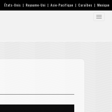
États-Unis
|
Royaume-Uni
|
Asie-Pacifique
|
Caraïbes
|
Mexique
Toggle
navigati