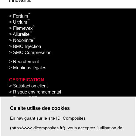
innovants.
™
> Fortium
™
> Ultrium
™
> Flamevex
™
> Alluralite
™
> Nodorinite
> BMC Injection
> SMC Compression
> Recrutement
> Mentions légales
CERTIFICATION
> Satisfaction client
> Risque environnemental
> Risque SST
Ce site utilise des cookies
En naviguant sur le site IDI Composites
(http://www.idicomposites.fr/), vous acceptez l'utilisation de
IDI Composites International Europe