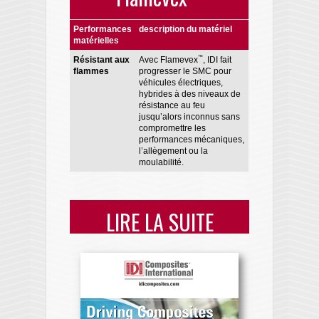
Performances
description du matériel
matérielles
™
Résistant aux
Avec Flamevex
, IDI fait
flammes
progresser le SMC pour
véhicules électriques,
hybrides à des niveaux de
résistance au feu
jusqu’alors inconnus sans
compromettre les
performances mécaniques,
l’allègement ou la
moulabilité.
LIRE LA SUITE