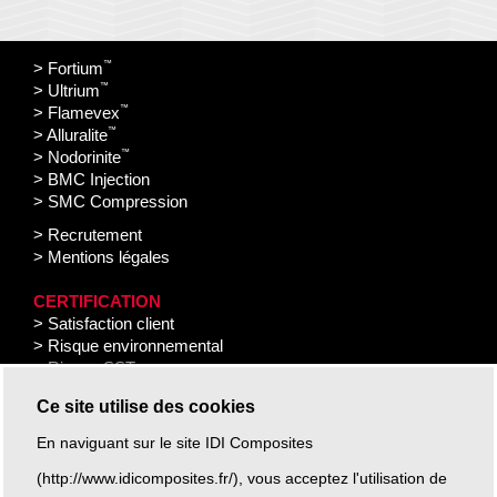
™
> Fortium
™
> Ultrium
™
> Flamevex
™
> Alluralite
™
> Nodorinite
> BMC Injection
> SMC Compression
> Recrutement
> Mentions légales
CERTIFICATION
> Satisfaction client
> Risque environnemental
> Risque SST
Ce site utilise des cookies
En naviguant sur le site IDI Composites
(http://www.idicomposites.fr/), vous acceptez l'utilisation de
IDI Composites International Europe