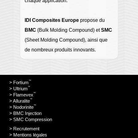
chaque application.
IDI Composites Europe
propose du
BMC
(Bulk Molding Compound) et
SMC
(Sheet Molding Compound), ainsi que
de nombreux produits innovants.
™
> Fortium
™
> Ultrium
™
> Flamevex
™
> Alluralite
™
> Nodorinite
> BMC Injection
> SMC Compression
> Recrutement
> Mentions légales