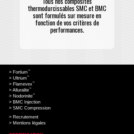
Tous nos composites
thermodurcissables SMC et BMC
sont formulés sur mesure en
fonction de vos critères de
performances.
™
> Fortium
™
> Ultrium
™
> Flamevex
™
> Alluralite
™
> Nodorinite
> BMC Injection
> SMC Compression
> Recrutement
> Mentions légales